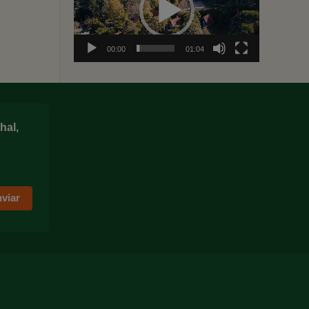
vídeo
00:00
01:04
hal,
viar