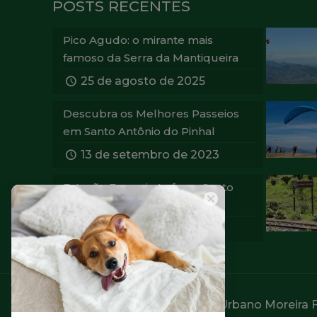
POSTS RECENTES
Pico Agudo: o mirante mais
famoso da Serra da Mantiqueira
25 de agosto de 2025
Descubra os Melhores Passeios
em Santo Antônio do Pinhal
13 de setembro de 2023
Estação Eugenio Lefevre Santo
Antônio do Pinhal
12 de janeiro de 2021
© 2026 Pousada Alpes -
Rua Urbano Moreira Fi