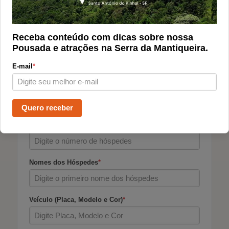
Email
*
Receba conteúdo com dicas sobre nossa
Pousada e atrações na Serra da Mantiqueira.
Telefone Celular com DDD
*
+1
E-mail
*
CPF
*
Quero receber
Número de Hóspedes
*
Nomes dos Hóspedes
*
Veículo (Placa, Modelo e Cor)
*